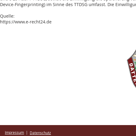
Device-Fingerprinting) im Sinne des TTDSG umfasst. Die Einwilligun
Quelle:
https://www.e-recht24.de
KG DATTENFELD v. 1935 e.V.
1.Vorsitzender: Maik Steckelbach
Zur Pulvermühle 13 | 5
1570 Windeck
info@kgdattenfeld.de
Impressum
|
Datenschutz