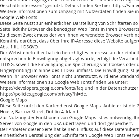
Geschäftsinteressen“ gestützt. Details finden Sie hier:
https://vime
Weitere Informationen zum Umgang mit Nutzerdaten finden Sie in
Google Web Fonts
Diese Seite nutzt zur einheitlichen Darstellung von Schriftarten s
Seite lädt Ihr Browser die benötigten Web Fonts in ihren Browserc
Zu diesem Zweck muss der von Ihnen verwendete Browser Verbind
Kenntnis darüber, dass über Ihre IP-Adresse diese Website aufger
Abs. 1 lit. f DSGVO.
Der Websitebetreiber hat ein berechtigtes Interesse an der einheit
entsprechende Einwilligung abgefragt wurde, erfolgt die Verarbeitu
TTDSG, soweit die Einwilligung die Speicherung von Cookies oder d
Fingerprinting) im Sinne des TTDSG umfasst. Die Einwilligung ist j
Wenn Ihr Browser Web Fonts nicht unterstützt, wird eine Standard
Weitere Informationen zu Google Web Fonts finden Sie unter:
https://developers.google.com/fonts/faq
und in der Datenschutzer
https://policies.google.com/privacy?hl=de.
Google Maps
Diese Seite nutzt den Kartendienst Google Maps. Anbieter ist die G
House, Barrow Street, Dublin 4, Irland.
Zur Nutzung der Funktionen von Google Maps ist es notwendig, Ihr
Server von Google in den USA übertragen und dort gespeichert.
Der Anbieter dieser Seite hat keinen Einfluss auf diese Datenübe
einheitlichen Darstellung der Schriftarten Google Web Fonts verw