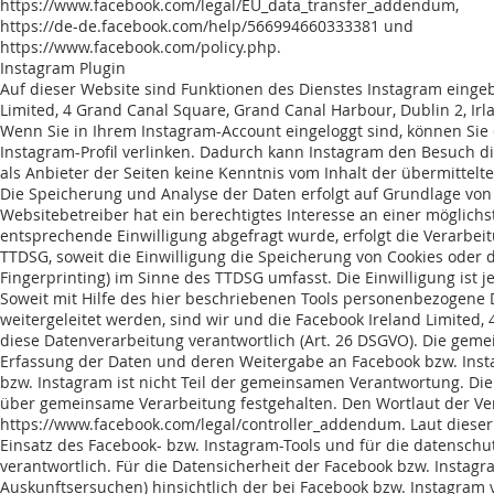
https://www.facebook.com/legal/EU_data_transfer_addendum,
https://de-de.facebook.com/help/566994660333381
und
https://www.facebook.com/policy.php.
Instagram Plugin
Auf dieser Website sind Funktionen des Dienstes Instagram eing
Limited, 4 Grand Canal Square, Grand Canal Harbour, Dublin 2, Irla
Wenn Sie in Ihrem Instagram-Account eingeloggt sind, können Sie 
Instagram-Profil verlinken. Dadurch kann Instagram den Besuch d
als Anbieter der Seiten keine Kenntnis vom Inhalt der übermittel
Die Speicherung und Analyse der Daten erfolgt auf Grundlage von Ar
Websitebetreiber hat ein berechtigtes Interesse an einer möglichs
entsprechende Einwilligung abgefragt wurde, erfolgt die Verarbeitu
TTDSG, soweit die Einwilligung die Speicherung von Cookies oder d
Fingerprinting) im Sinne des TTDSG umfasst. Die Einwilligung ist j
Soweit mit Hilfe des hier beschriebenen Tools personenbezogene 
weitergeleitet werden, sind wir und die Facebook Ireland Limited
diese Datenverarbeitung verantwortlich (Art. 26 DSGVO). Die geme
Erfassung der Daten und deren Weitergabe an Facebook bzw. Inst
bzw. Instagram ist nicht Teil der gemeinsamen Verantwortung. D
über gemeinsame Verarbeitung festgehalten. Den Wortlaut der Ver
https://www.facebook.com/legal/controller_addendum.
Laut dieser
Einsatz des Facebook- bzw. Instagram-Tools und für die datenschu
verantwortlich. Für die Datensicherheit der Facebook bzw. Instagra
Auskunftsersuchen) hinsichtlich der bei Facebook bzw. Instagram