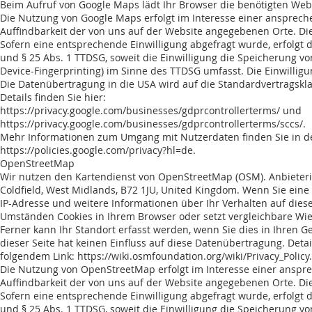
Beim Aufruf von Google Maps lädt Ihr Browser die benötigten Web 
Die Nutzung von Google Maps erfolgt im Interesse einer ansprech
Auffindbarkeit der von uns auf der Website angegebenen Orte. Dies s
Sofern eine entsprechende Einwilligung abgefragt wurde, erfolgt d
und § 25 Abs. 1 TTDSG, soweit die Einwilligung die Speicherung vo
Device-Fingerprinting) im Sinne des TTDSG umfasst. Die Einwilligun
Die Datenübertragung in die USA wird auf die Standardvertragskl
Details finden Sie hier:
https://privacy.google.com/businesses/gdprcontrollerterms/
und
https://privacy.google.com/businesses/gdprcontrollerterms/sccs/.
Mehr Informationen zum Umgang mit Nutzerdaten finden Sie in d
https://policies.google.com/privacy?hl=de.
OpenStreetMap
Wir nutzen den Kartendienst von OpenStreetMap (OSM). Anbieterin
Coldfield, West Midlands, B72 1JU, United Kingdom. Wenn Sie ein
IP-Adresse und weitere Informationen über Ihr Verhalten auf dies
Umständen Cookies in Ihrem Browser oder setzt vergleichbare Wi
Ferner kann Ihr Standort erfasst werden, wenn Sie dies in Ihren G
dieser Seite hat keinen Einfluss auf diese Datenübertragung. De
folgendem Link:
https://wiki.osmfoundation.org/wiki/Privacy_Policy.
Die Nutzung von OpenStreetMap erfolgt im Interesse einer anspre
Auffindbarkeit der von uns auf der Website angegebenen Orte. Dies s
Sofern eine entsprechende Einwilligung abgefragt wurde, erfolgt d
und § 25 Abs. 1 TTDSG, soweit die Einwilligung die Speicherung vo