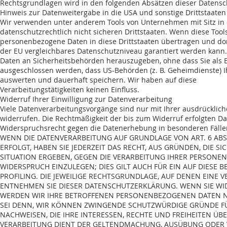
Rechtsgrundlagen wird in den folgenden Absätzen dieser Datensch
Hinweis zur Datenweitergabe in die USA und sonstige Drittstaaten
Wir verwenden unter anderem Tools von Unternehmen mit Sitz in
datenschutzrechtlich nicht sicheren Drittstaaten. Wenn diese Tools
personenbezogene Daten in diese Drittstaaten übertragen und dort
der EU vergleichbares Datenschutzniveau garantiert werden kann
Daten an Sicherheitsbehörden herauszugeben, ohne dass Sie als B
ausgeschlossen werden, dass US-Behörden (z. B. Geheimdienste) 
auswerten und dauerhaft speichern. Wir haben auf diese
Verarbeitungstätigkeiten keinen Einfluss.
Widerruf Ihrer Einwilligung zur Datenverarbeitung
Viele Datenverarbeitungsvorgänge sind nur mit Ihrer ausdrücklichen
widerrufen. Die Rechtmäßigkeit der bis zum Widerruf erfolgten D
Widerspruchsrecht gegen die Datenerhebung in besonderen Fälle
WENN DIE DATENVERARBEITUNG AUF GRUNDLAGE VON ART. 6 ABS. 
ERFOLGT, HABEN SIE JEDERZEIT DAS RECHT, AUS GRÜNDEN, DIE S
SITUATION ERGEBEN, GEGEN DIE VERARBEITUNG IHRER PERSON
WIDERSPRUCH EINZULEGEN; DIES GILT AUCH FÜR EIN AUF DIESE
PROFILING. DIE JEWEILIGE RECHTSGRUNDLAGE, AUF DENEN EINE 
ENTNEHMEN SIE DIESER DATENSCHUTZERKLÄRUNG. WENN SIE WI
WERDEN WIR IHRE BETROFFENEN PERSONENBEZOGENEN DATEN NI
SEI DENN, WIR KÖNNEN ZWINGENDE SCHUTZWÜRDIGE GRÜNDE FÜ
NACHWEISEN, DIE IHRE INTERESSEN, RECHTE UND FREIHEITEN ÜB
VERARBEITUNG DIENT DER GELTENDMACHUNG, AUSÜBUNG ODER 