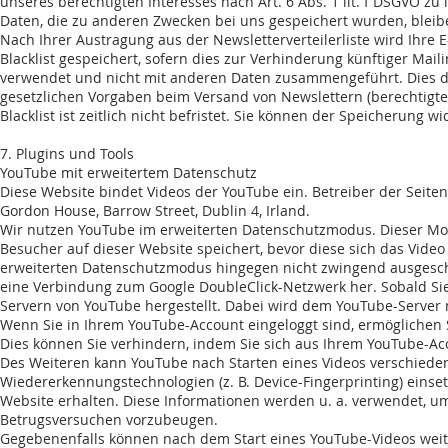
unseres berechtigten Interesses nach Art. 6 Abs. 1 lit. f DSGVO zu
Daten, die zu anderen Zwecken bei uns gespeichert wurden, bleib
Nach Ihrer Austragung aus der Newsletterverteilerliste wird Ihre 
Blacklist gespeichert, sofern dies zur Verhinderung künftiger Maili
verwendet und nicht mit anderen Daten zusammengeführt. Dies di
gesetzlichen Vorgaben beim Versand von Newslettern (berechtigtes 
Blacklist ist zeitlich nicht befristet. Sie können der Speicherung
7. Plugins und Tools
YouTube mit erweitertem Datenschutz
Diese Website bindet Videos der YouTube ein. Betreiber der Seiten i
Gordon House, Barrow Street, Dublin 4, Irland.
Wir nutzen YouTube im erweiterten Datenschutzmodus. Dieser Mod
Besucher auf dieser Website speichert, bevor diese sich das Vid
erweiterten Datenschutzmodus hingegen nicht zwingend ausgeschlo
eine Verbindung zum Google DoubleClick-Netzwerk her. Sobald Sie
Servern von YouTube hergestellt. Dabei wird dem YouTube-Server m
Wenn Sie in Ihrem YouTube-Account eingeloggt sind, ermöglichen S
Dies können Sie verhindern, indem Sie sich aus Ihrem YouTube-Ac
Des Weiteren kann YouTube nach Starten eines Videos verschieden
Wiedererkennungstechnologien (z. B. Device-Fingerprinting) eins
Website erhalten. Diese Informationen werden u. a. verwendet, um
Betrugsversuchen vorzubeugen.
Gegebenenfalls können nach dem Start eines YouTube-Videos weit