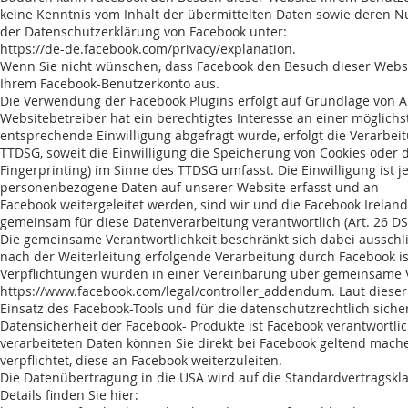
keine Kenntnis vom Inhalt der übermittelten Daten sowie deren Nu
der Datenschutzerklärung von Facebook unter:
https://de-de.facebook.com/privacy/explanation.
Wenn Sie nicht wünschen, dass Facebook den Besuch dieser Websi
Ihrem Facebook-Benutzerkonto aus.
Die Verwendung der Facebook Plugins erfolgt auf Grundlage von Art.
Websitebetreiber hat ein berechtigtes Interesse an einer möglichs
entsprechende Einwilligung abgefragt wurde, erfolgt die Verarbeitu
TTDSG, soweit die Einwilligung die Speicherung von Cookies oder d
Fingerprinting) im Sinne des TTDSG umfasst. Die Einwilligung ist j
personenbezogene Daten auf unserer Website erfasst und an
Facebook weitergeleitet werden, sind wir und die Facebook Ireland
gemeinsam für diese Datenverarbeitung verantwortlich (Art. 26 D
Die gemeinsame Verantwortlichkeit beschränkt sich dabei ausschl
nach der Weiterleitung erfolgende Verarbeitung durch Facebook 
Verpflichtungen wurden in einer Vereinbarung über gemeinsame Ve
https://www.facebook.com/legal/controller_addendum.
Laut dieser
Einsatz des Facebook-Tools und für die datenschutzrechtlich siche
Datensicherheit der Facebook- Produkte ist Facebook verantwortlic
verarbeiteten Daten können Sie direkt bei Facebook geltend mach
verpflichtet, diese an Facebook weiterzuleiten.
Die Datenübertragung in die USA wird auf die Standardvertragskl
Details finden Sie hier: