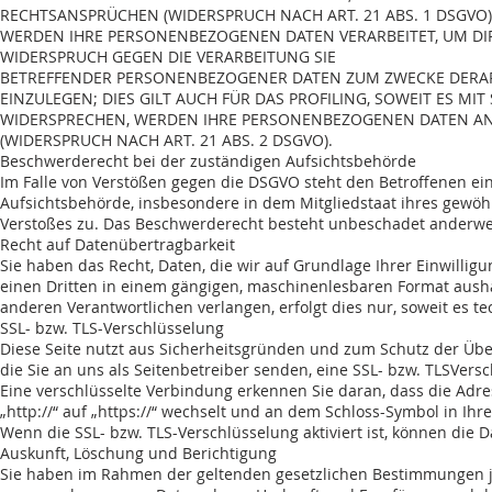
RECHTSANSPRÜCHEN (WIDERSPRUCH NACH ART. 21 ABS. 1 DSGVO)
WERDEN IHRE PERSONENBEZOGENEN DATEN VERARBEITET, UM DIRE
WIDERSPRUCH GEGEN DIE VERARBEITUNG SIE
BETREFFENDER PERSONENBEZOGENER DATEN ZUM ZWECKE DERA
EINZULEGEN; DIES GILT AUCH FÜR DAS PROFILING, SOWEIT ES M
WIDERSPRECHEN, WERDEN IHRE PERSONENBEZOGENEN DATEN A
(WIDERSPRUCH NACH ART. 21 ABS. 2 DSGVO).
Beschwerderecht bei der zuständigen Aufsichtsbehörde
Im Falle von Verstößen gegen die DSGVO steht den Betroffenen ei
Aufsichtsbehörde, insbesondere in dem Mitgliedstaat ihres gewöh
Verstoßes zu. Das Beschwerderecht besteht unbeschadet anderweit
Recht auf Datenübertragbarkeit
Sie haben das Recht, Daten, die wir auf Grundlage Ihrer Einwilligu
einen Dritten in einem gängigen, maschinenlesbaren Format aushä
anderen Verantwortlichen verlangen, erfolgt dies nur, soweit es t
SSL- bzw. TLS-Verschlüsselung
Diese Seite nutzt aus Sicherheitsgründen und zum Schutz der Über
die Sie an uns als Seitenbetreiber senden, eine SSL- bzw. TLSVers
Eine verschlüsselte Verbindung erkennen Sie daran, dass die Adre
„http://“ auf „https://“ wechselt und an dem Schloss-Symbol in Ihre
Wenn die SSL- bzw. TLS-Verschlüsselung aktiviert ist, können die D
Auskunft, Löschung und Berichtigung
Sie haben im Rahmen der geltenden gesetzlichen Bestimmungen je