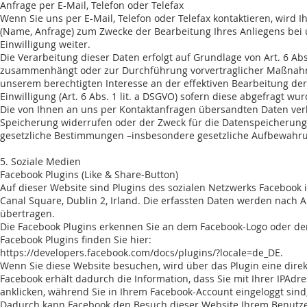
Anfrage per E-Mail, Telefon oder Telefax
Wenn Sie uns per E-Mail, Telefon oder Telefax kontaktieren, wird
(Name, Anfrage) zum Zwecke der Bearbeitung Ihres Anliegens bei u
Einwilligung weiter.
Die Verarbeitung dieser Daten erfolgt auf Grundlage von Art. 6 Abs.
zusammenhängt oder zur Durchführung vorvertraglicher Maßnahmen 
unserem berechtigten Interesse an der effektiven Bearbeitung der a
Einwilligung (Art. 6 Abs. 1 lit. a DSGVO) sofern diese abgefragt wur
Die von Ihnen an uns per Kontaktanfragen übersandten Daten verbl
Speicherung widerrufen oder der Zweck für die Datenspeicherung e
gesetzliche Bestimmungen –insbesondere gesetzliche Aufbewahrun
5. Soziale Medien
Facebook Plugins (Like & Share-Button)
Auf dieser Website sind Plugins des sozialen Netzwerks Facebook in
Canal Square, Dublin 2, Irland. Die erfassten Daten werden nach 
übertragen.
Die Facebook Plugins erkennen Sie an dem Facebook-Logo oder dem „
Facebook Plugins finden Sie hier:
https://developers.facebook.com/docs/plugins/?locale=de_DE.
Wenn Sie diese Website besuchen, wird über das Plugin eine dire
Facebook erhält dadurch die Information, dass Sie mit Ihrer IPAd
anklicken, während Sie in Ihrem Facebook-Account eingeloggt sind,
Dadurch kann Facebook den Besuch dieser Website Ihrem Benutzerk